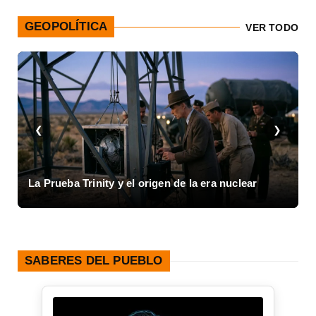
GEOPOLÍTICA
VER TODO
❮
❯
I
La Prueba Trinity y el origen de la era nuclear
1
SABERES DEL PUEBLO