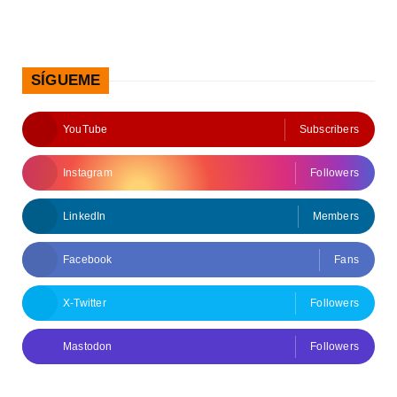
SÍGUEME
YouTube
Subscribers
Instagram
Followers
LinkedIn
Members
Facebook
Fans
X-Twitter
Followers
Mastodon
Followers