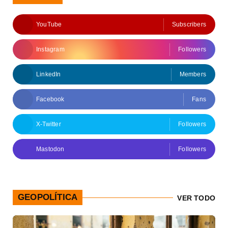
YouTube
Subscribers
Instagram
Followers
LinkedIn
Members
Facebook
Fans
X-Twitter
Followers
Mastodon
Followers
GEOPOLÍTICA
VER TODO