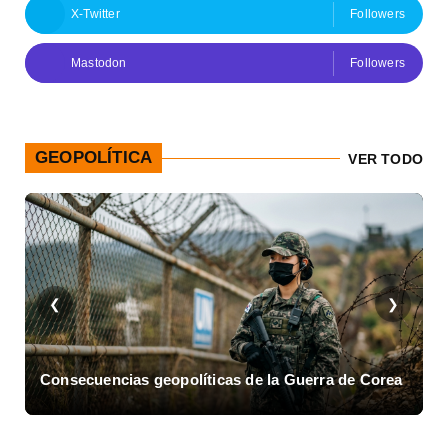
X-Twitter
Followers
Mastodon
Followers
GEOPOLÍTICA
VER TODO
❮
❯
Consecuencias geopolíticas de la Guerra de Corea
A