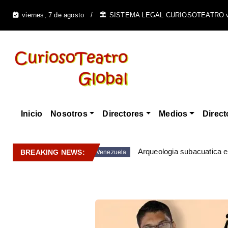
viernes, 7 de agosto
🏛️ SISTEMA LEGAL CURIOSOTEATRO 
Inicio
Nosotros
Directores
Medios
Direct
Arqueologia subacuatica 
BREAKING NEWS:
Venezuela