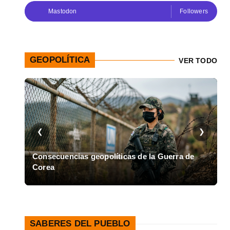
Mastodon
Followers
GEOPOLÍTICA
VER TODO
❮
❯
en
Consecuencias geopolíticas de la Guerra de
Corea
A
SABERES DEL PUEBLO