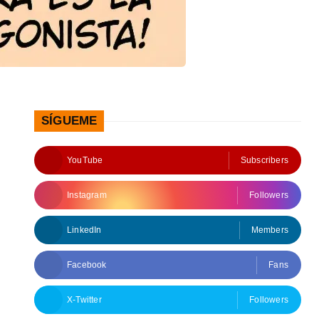
SÍGUEME
YouTube
Subscribers
Instagram
Followers
LinkedIn
Members
Facebook
Fans
X-Twitter
Followers