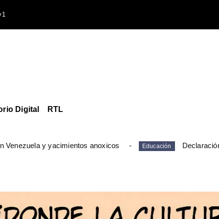
v1
orio Digital
RTL
en Venezuela y yacimientos anoxicos
Declaració
Educación