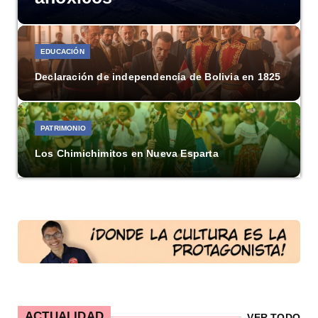
EDUCACIÓN
Declaración de independencia de Bolivia en 1825
PATRIMONIO
Los Chimichimitos en Nueva Esparta
GEOPOLÍTICA
Subasta de CITGO: Cronograma y Ofertas en
Delaware
HISTORIA
Vida y legado del doctor Victorino Santaella Ruiz
ACTUALIDAD
VER TODO