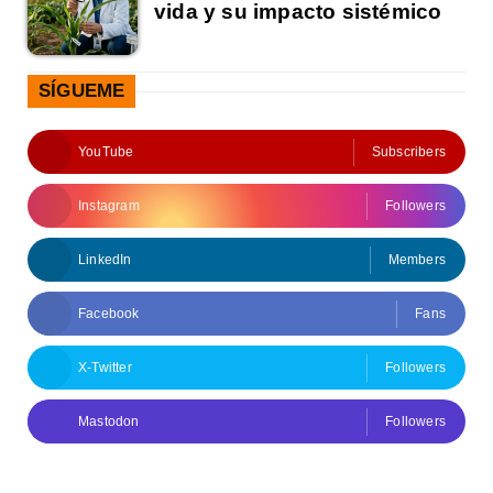
vida y su impacto sistémico
SÍGUEME
YouTube
Subscribers
Instagram
Followers
LinkedIn
Members
Facebook
Fans
X-Twitter
Followers
Mastodon
Followers