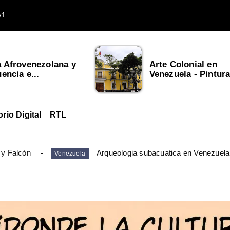
v1
a Afrovenezolana y
Arte Colonial en
uencia e...
Venezuela - Pintura,
orio Digital
RTL
 y Falcón
Arqueologia subacuatica en Venezuela
Venezuela