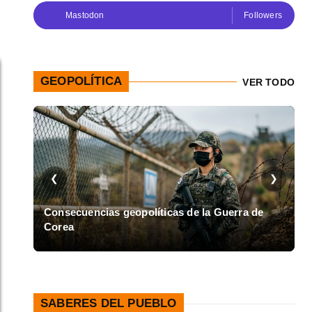
Mastodon
Followers
GEOPOLÍTICA
VER TODO
❮
❯
en
Consecuencias geopolíticas de la Guerra de
Corea
A
SABERES DEL PUEBLO