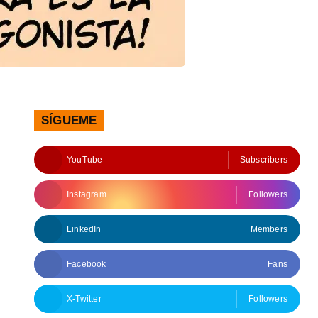
SÍGUEME
YouTube
Subscribers
Instagram
Followers
LinkedIn
Members
Facebook
Fans
X-Twitter
Followers