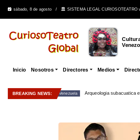
sábado, 8 de agosto
🏛️ SISTEMA LEGAL CURIOSOTEATRO 
Arte Colonial en
Cultur
Venezuela - Pintura, Es...
Venezo
Inicio
Nosotros
Directores
Medios
Direct
Arqueologia subacuatica 
BREAKING NEWS:
Venezuela