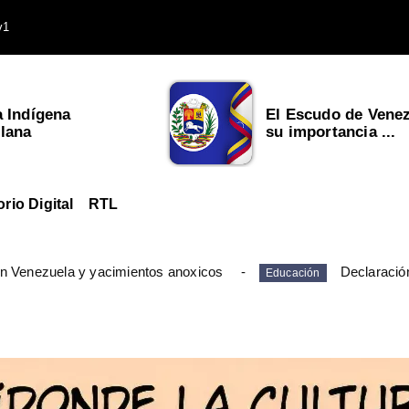
v1
a Indígena
El Escudo de Venez
lana
su importancia ...
orio Digital
RTL
en Venezuela y yacimientos anoxicos
Declaració
Educación