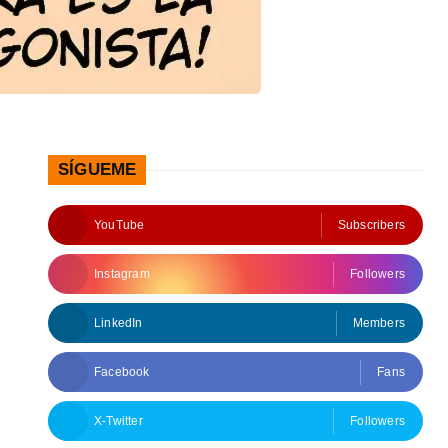
SÍGUEME
YouTube
Subscribers
Instagram
Followers
LinkedIn
Members
Facebook
Fans
X-Twitter
Followers