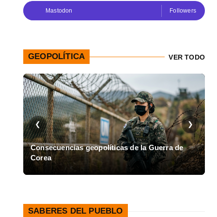
Mastodon
Followers
GEOPOLÍTICA
VER TODO
❮
❯
en
Consecuencias geopolíticas de la Guerra de
Corea
A
SABERES DEL PUEBLO