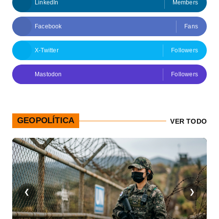
LinkedIn
Members
Facebook
Fans
X-Twitter
Followers
Mastodon
Followers
GEOPOLÍTICA
VER TODO
❮
❯