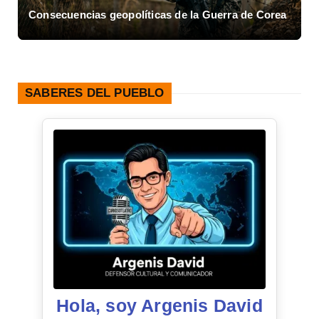
Consecuencias geopolíticas de la Guerra de Corea
A
SABERES DEL PUEBLO
Hola, soy Argenis David