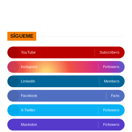
SÍGUEME
YouTube
Subscribers
Instagram
Followers
LinkedIn
Members
Facebook
Fans
X-Twitter
Followers
Mastodon
Followers