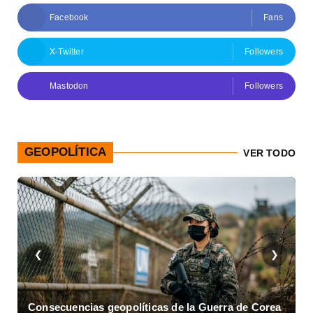
Facebook
Fans
X-Twitter
Followers
Mastodon
Followers
GEOPOLÍTICA
VER TODO
❮
❯
rea
Asalto al Cuartel Moncada en Cuba