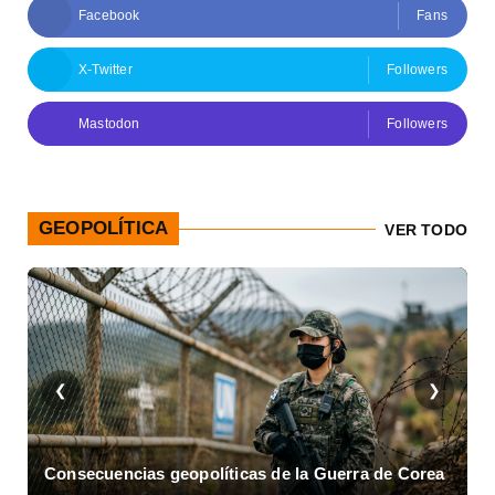
Facebook
Fans
X-Twitter
Followers
Mastodon
Followers
GEOPOLÍTICA
VER TODO
❮
❯
ias geopolíticas de la Guerra de Corea
Asalto al Cuarte