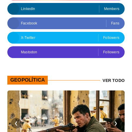
LinkedIn
Members
Facebook
Fans
X-Twitter
Followers
Mastodon
Followers
GEOPOLÍTICA
VER TODO
❮
❯