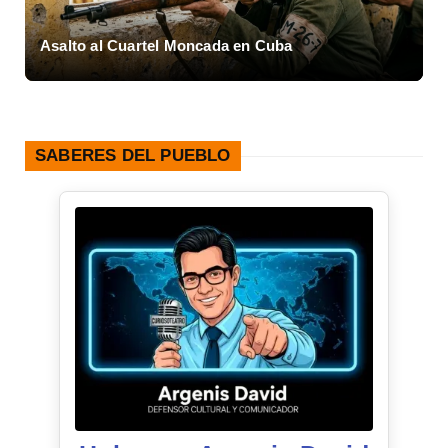
a
Asalto al Cuartel Moncada en Cuba
L
SABERES DEL PUEBLO