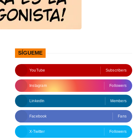
SÍGUEME
YouTube
Subscribers
Instagram
Followers
LinkedIn
Members
Facebook
Fans
X-Twitter
Followers