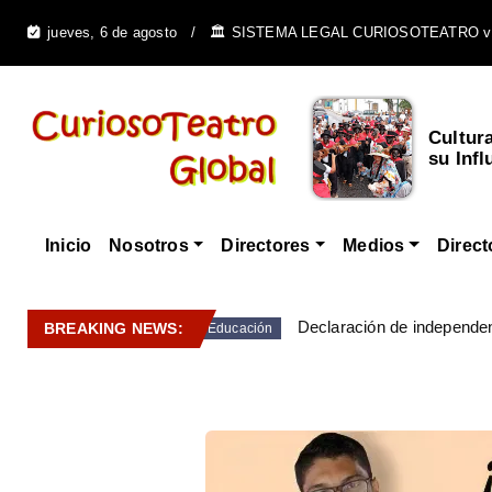
jueves, 6 de agosto
🏛️ SISTEMA LEGAL CURIOSOTEATRO v
Cultur
su Infl
Inicio
Nosotros
Directores
Medios
Direct
Declaración de independen
BREAKING NEWS:
Educación