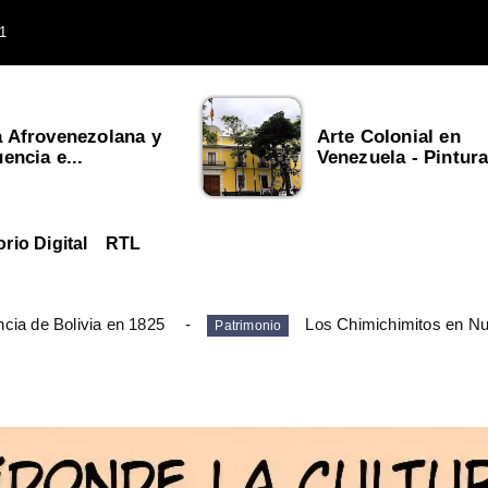
1
a Afrovenezolana y
Arte Colonial en
uencia e...
Venezuela - Pintura,
orio Digital
RTL
cia de Bolivia en 1825
Los Chimichimitos en N
Patrimonio