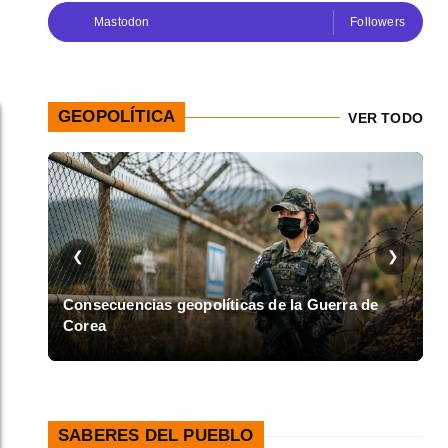
Mastodon
Followers
GEOPOLÍTICA
VER TODO
❮
❯
en
Consecuencias geopolíticas de la Guerra de
Corea
A
SABERES DEL PUEBLO