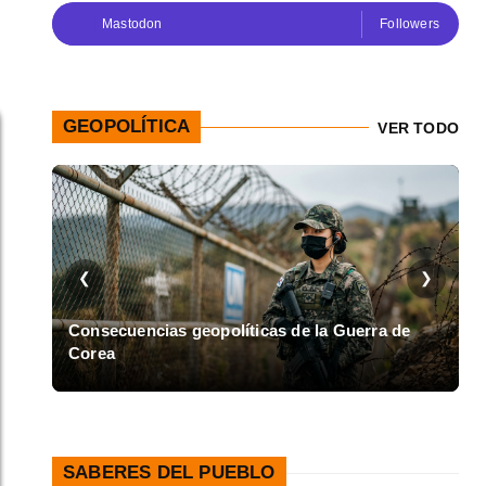
Mastodon
Followers
GEOPOLÍTICA
VER TODO
❮
❯
en
Consecuencias geopolíticas de la Guerra de
Corea
A
SABERES DEL PUEBLO