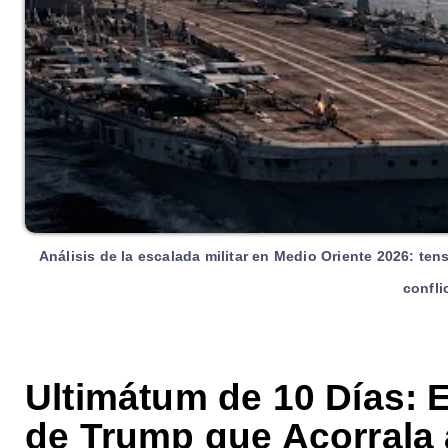
Análisis de la escalada militar en Medio Oriente 2026: tens
confli
Ultimátum de 10 Días: 
de Trump que Acorrala 