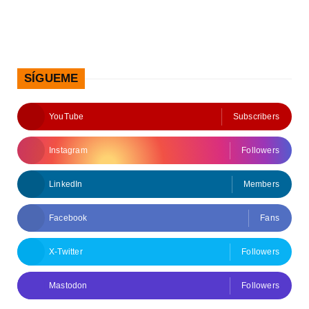
SÍGUEME
YouTube
Subscribers
Instagram
Followers
LinkedIn
Members
Facebook
Fans
X-Twitter
Followers
Mastodon
Followers