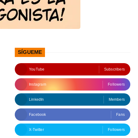
SÍGUEME
YouTube
Subscribers
Instagram
Followers
LinkedIn
Members
Facebook
Fans
X-Twitter
Followers