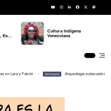
Cultura Indígena
 Es...
Venezolana
ras en Lara y Falcón
Arqueologia subacuatica en
Venezuela