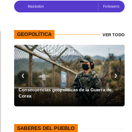
Mastodon
Followers
GEOPOLÍTICA
VER TODO
❮
❯
en
Consecuencias geopolíticas de la Guerra de
Corea
A
SABERES DEL PUEBLO