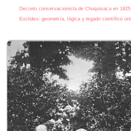
Decreto conservacionista de Chuquisaca en 1825
Euclides: geometría, lógica y legado científico un