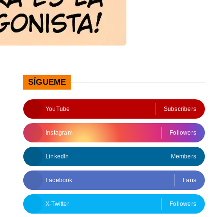
SÍGUEME
YouTube
Subscribers
Instagram
Followers
LinkedIn
Members
Facebook
Fans
X-Twitter
Followers