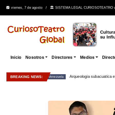
viernes, 7 de agosto
🏛️ SISTEMA LEGAL CURIOSOTEATRO 
Cultur
su Infl
Inicio
Nosotros
Directores
Medios
Direct
Arqueologia subacuatica 
BREAKING NEWS:
Venezuela