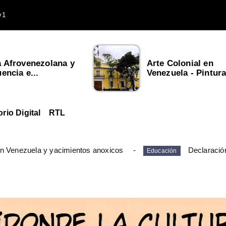
v1
a Afrovenezolana y
Arte Colonial en
uencia e...
Venezuela - Pintura,
orio Digital
RTL
en Venezuela y yacimientos anoxicos
Declaració
Educación