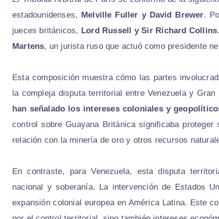
estadounidenses,
Melville Fuller y David Brewer
. P
jueces británicos,
Lord Russell y Sir Richard Collins
Martens
, un jurista ruso que actuó como presidente neu
Esta composición muestra cómo las partes involucrada
la compleja disputa territorial entre Venezuela y Gr
han señalado los intereses coloniales y geopolítico
control sobre Guayana Británica significaba proteger
relación con la minería de oro y otros recursos natural
En contraste, para Venezuela, esta disputa territor
nacional y soberanía. La intervención de Estados Un
expansión colonial europea en América Latina. Este co
por el control territorial, sino también intereses econ