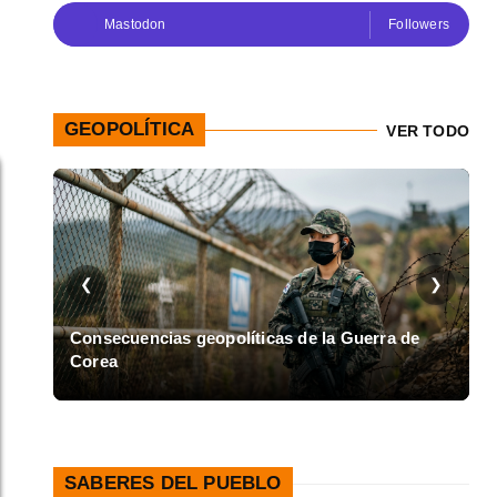
Mastodon
Followers
GEOPOLÍTICA
VER TODO
❮
❯
en
Consecuencias geopolíticas de la Guerra de
Corea
A
SABERES DEL PUEBLO