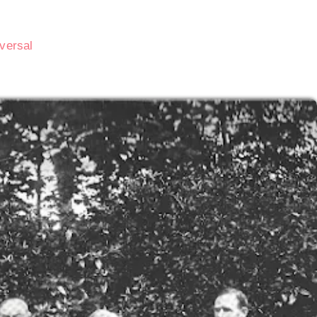
iversal
Subasta de CITGO: Cronograma y Ofertas 
Delaware