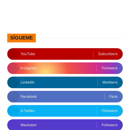
SÍGUEME
YouTube
Subscribers
Instagram
Followers
LinkedIn
Members
Facebook
Fans
X-Twitter
Followers
Mastodon
Followers