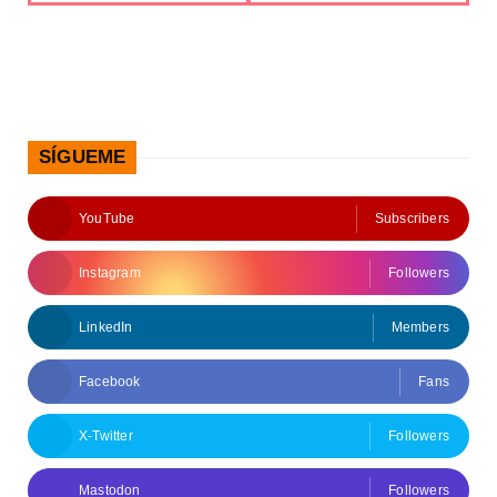
SÍGUEME
YouTube
Subscribers
Instagram
Followers
LinkedIn
Members
Facebook
Fans
X-Twitter
Followers
Mastodon
Followers