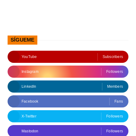
SÍGUEME
YouTube
Subscribers
Instagram
Followers
LinkedIn
Members
Facebook
Fans
X-Twitter
Followers
Mastodon
Followers