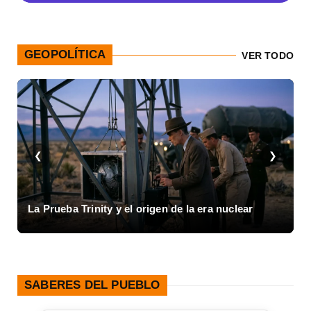
GEOPOLÍTICA
VER TODO
❮
❯
I
La Prueba Trinity y el origen de la era nuclear
1
SABERES DEL PUEBLO