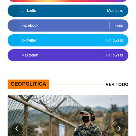
LinkedIn
Members
Facebook
Fans
X-Twitter
Followers
Mastodon
Followers
GEOPOLÍTICA
VER TODO
❮
❯