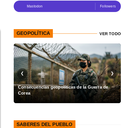
Mastodon
Followers
GEOPOLÍTICA
VER TODO
❮
❯
en
Consecuencias geopolíticas de la Guerra de
Corea
A
SABERES DEL PUEBLO