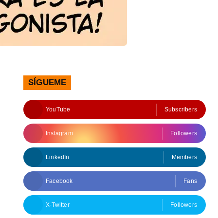
SÍGUEME
YouTube
Subscribers
Instagram
Followers
LinkedIn
Members
Facebook
Fans
X-Twitter
Followers