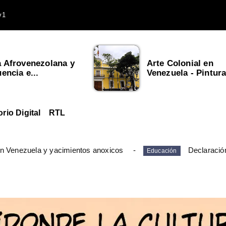
v1
a Afrovenezolana y
Arte Colonial en
uencia e...
Venezuela - Pintura,
orio Digital
RTL
en Venezuela y yacimientos anoxicos
Declaració
Educación