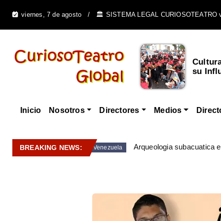
viernes, 7 de agosto
🏛️ SISTEMA LEGAL CURIOSOTEATRO 
Cultur
su Infl
Inicio
Nosotros
Directores
Medios
Direct
Arqueologia subacuatica 
BREAKING NEWS:
Venezuela