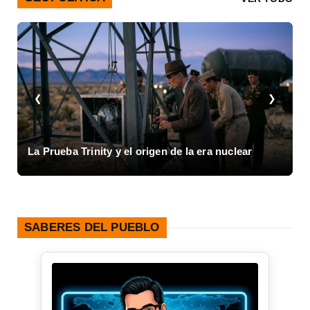
❮
❯
I
La Prueba Trinity y el origen de la era nuclear
1
SABERES DEL PUEBLO