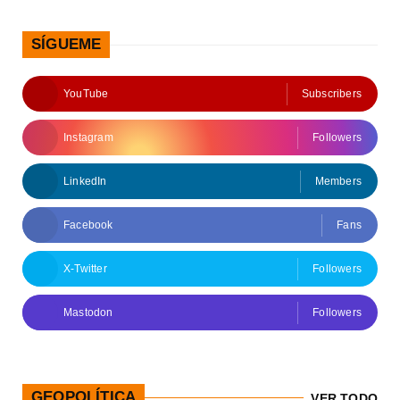
SÍGUEME
YouTube
Subscribers
Instagram
Followers
LinkedIn
Members
Facebook
Fans
X-Twitter
Followers
Mastodon
Followers
GEOPOLÍTICA
VER TODO