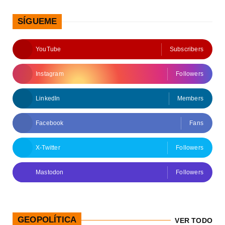
SÍGUEME
YouTube
Subscribers
Instagram
Followers
LinkedIn
Members
Facebook
Fans
X-Twitter
Followers
Mastodon
Followers
GEOPOLÍTICA
VER TODO