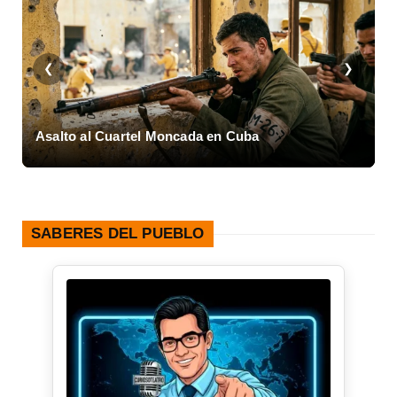
❮
❯
a
Asalto al Cuartel Moncada en Cuba
L
SABERES DEL PUEBLO