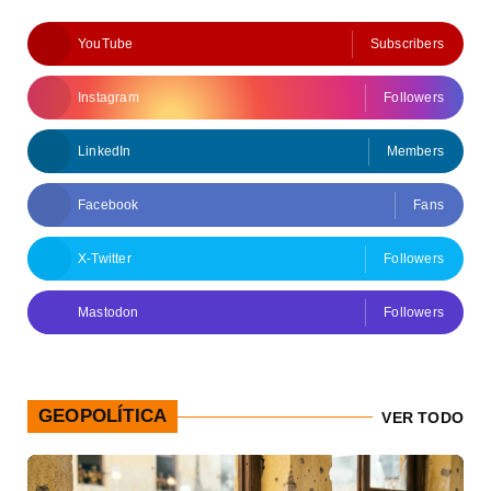
YouTube
Subscribers
Instagram
Followers
LinkedIn
Members
Facebook
Fans
X-Twitter
Followers
Mastodon
Followers
GEOPOLÍTICA
VER TODO