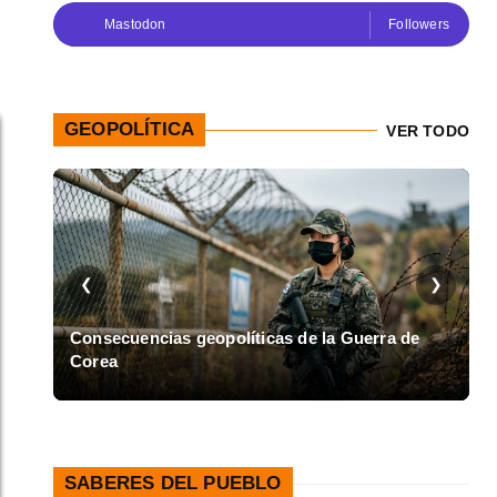
Mastodon
Followers
GEOPOLÍTICA
VER TODO
❮
❯
de
Asalto al Cuartel Moncada en Cuba
SABERES DEL PUEBLO