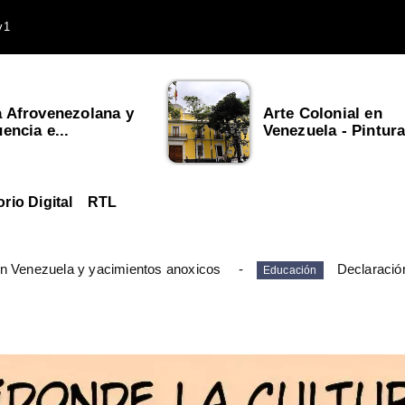
v1
a Afrovenezolana y
Arte Colonial en
uencia e...
Venezuela - Pintura,
orio Digital
RTL
en Venezuela y yacimientos anoxicos
Declaració
Educación