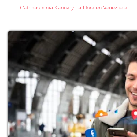
Catrinas etnia Karina y La Llora en Venezuela
Subasta de CITGO: Cronograma 
Delaware