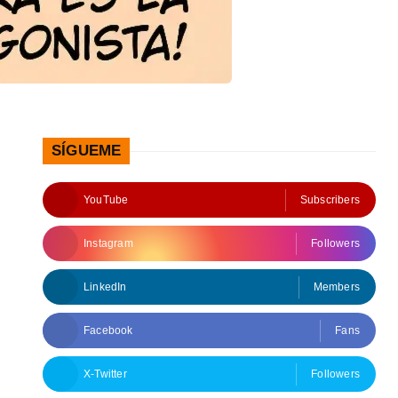
SÍGUEME
YouTube
Subscribers
Instagram
Followers
LinkedIn
Members
Facebook
Fans
X-Twitter
Followers