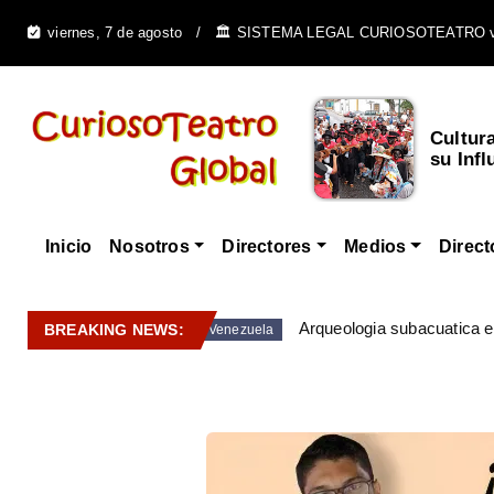
viernes, 7 de agosto
🏛️ SISTEMA LEGAL CURIOSOTEATRO 
Cultur
su Infl
Inicio
Nosotros
Directores
Medios
Direct
Arqueologia subacuatica 
BREAKING NEWS:
Venezuela