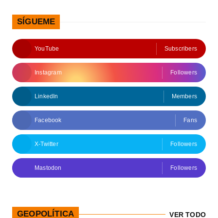
SÍGUEME
YouTube
Subscribers
Instagram
Followers
LinkedIn
Members
Facebook
Fans
X-Twitter
Followers
Mastodon
Followers
GEOPOLÍTICA
VER TODO