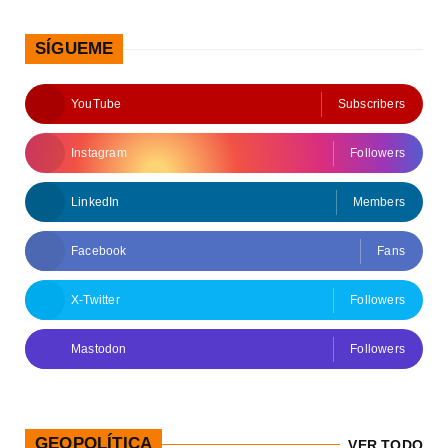
SÍGUEME
YouTube
Subscribers
Instagram
Followers
LinkedIn
Members
Facebook
Fans
X-Twitter
Followers
Mastodon
Followers
GEOPOLÍTICA
VER TODO