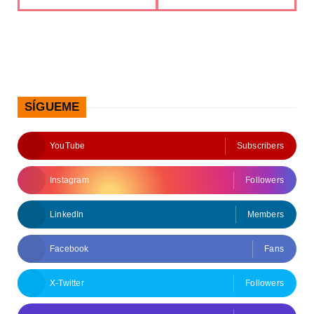
SÍGUEME
YouTube
Subscribers
Instagram
Followers
LinkedIn
Members
Facebook
Fans
X-Twitter
Followers