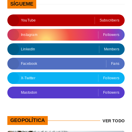
SÍGUEME
YouTube
Subscribers
Instagram
Followers
LinkedIn
Members
Facebook
Fans
X-Twitter
Followers
Mastodon
Followers
GEOPOLÍTICA
VER TODO