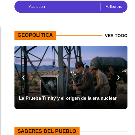
Mastodon
Followers
GEOPOLÍTICA
VER TODO
❮
❯
Inicio de la Guerra Civil Española y el colapso
clear
de 1936
SABERES DEL PUEBLO