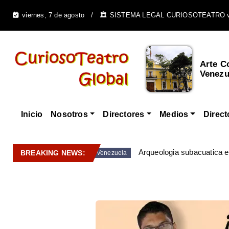
viernes, 7 de agosto
🏛️ SISTEMA LEGAL CURIOSOTEATRO 
Cultura Afrovenezolana y
Arte C
su Influencia e...
Venezue
Inicio
Nosotros
Directores
Medios
Direct
Arqueologia subacuatica 
BREAKING NEWS:
Venezuela