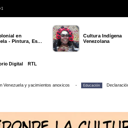
v1
olonial en
Cultura Indígena
la - Pintura, Es...
Venezolana
orio Digital
RTL
en Venezuela y yacimientos anoxicos
Declaració
Educación