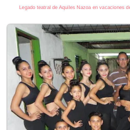
Legado teatral de Aquiles Nazoa en vacaciones 
líticas de la Guerra de
Asalto al Cuartel Moncada en 