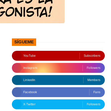
SÍGUEME
YouTube
Subscribers
Instagram
Followers
LinkedIn
Members
Facebook
Fans
X-Twitter
Followers