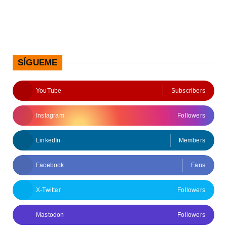
SÍGUEME
YouTube
Subscribers
Instagram
Followers
LinkedIn
Members
Facebook
Fans
X-Twitter
Followers
Mastodon
Followers