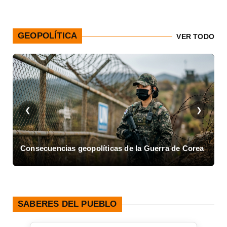
GEOPOLÍTICA
VER TODO
❮
❯
a
Asalto al Cuartel Moncada en Cuba
L
SABERES DEL PUEBLO