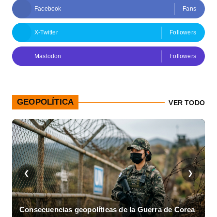
Facebook
Fans
X-Twitter
Followers
Mastodon
Followers
GEOPOLÍTICA
VER TODO
❮
❯
Consecuencias geopolíticas de la Guerra de Corea
A