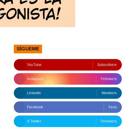
SÍGUEME
YouTube
Subscribers
Instagram
Followers
LinkedIn
Members
Facebook
Fans
X-Twitter
Followers