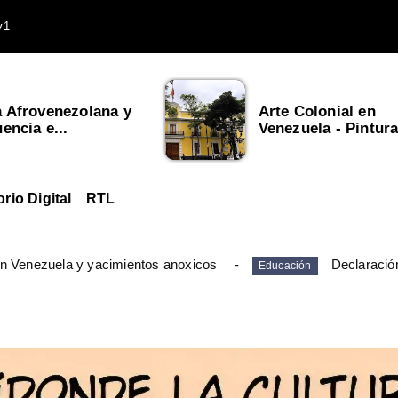
v1
a Afrovenezolana y
Arte Colonial en
uencia e...
Venezuela - Pintura,
orio Digital
RTL
en Venezuela y yacimientos anoxicos
Declaració
Educación