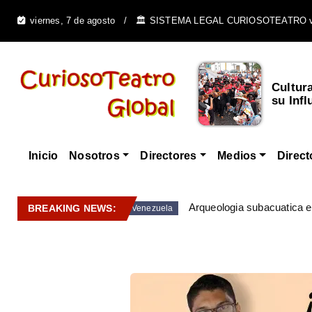
viernes, 7 de agosto
🏛️ SISTEMA LEGAL CURIOSOTEATRO 
Cultur
su Infl
Inicio
Nosotros
Directores
Medios
Direct
Arqueologia subacuatica 
BREAKING NEWS:
Venezuela