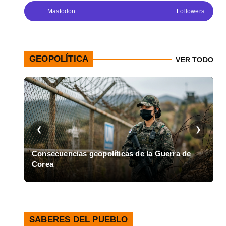
Mastodon
Followers
GEOPOLÍTICA
VER TODO
❮
❯
en
Consecuencias geopolíticas de la Guerra de
Corea
A
SABERES DEL PUEBLO