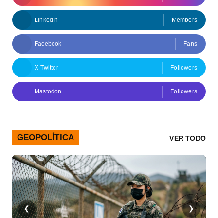
LinkedIn
Members
Facebook
Fans
X-Twitter
Followers
Mastodon
Followers
GEOPOLÍTICA
VER TODO
❮
❯