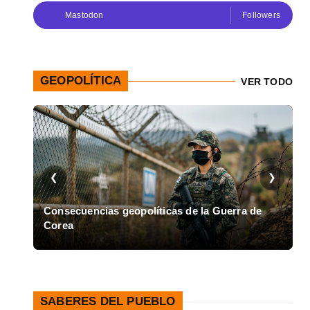
Mastodon
Followers
GEOPOLÍTICA
VER TODO
❮
❯
en
Consecuencias geopolíticas de la Guerra de
Corea
A
SABERES DEL PUEBLO