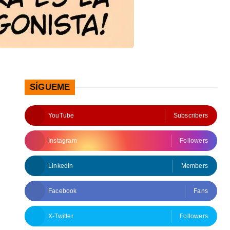
SÍGUEME
YouTube
Subscribers
Instagram
Followers
LinkedIn
Members
Facebook
Fans
X-Twitter
Followers