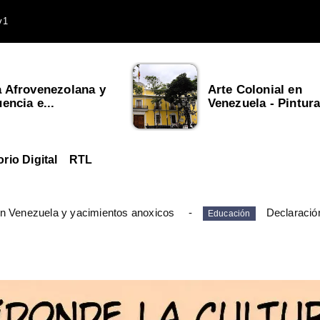
v1
a Afrovenezolana y
Arte Colonial en
uencia e...
Venezuela - Pintura,
orio Digital
RTL
en Venezuela y yacimientos anoxicos
Declaració
Educación