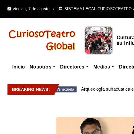
viernes, 7 de agosto
🏛️ SISTEMA LEGAL CURIOSOTEATRO 
Cultur
su Infl
Inicio
Nosotros
Directores
Medios
Direct
Arqueologia subacuatica 
BREAKING NEWS:
Venezuela