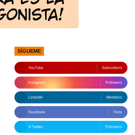
SÍGUEME
YouTube
Subscribers
Instagram
Followers
LinkedIn
Members
Facebook
Fans
X-Twitter
Followers