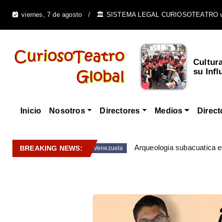
viernes, 7 de agosto
🏛️ SISTEMA LEGAL CURIOSOTEATRO 
Cultura Afrovenezolana y
Arte C
su Influencia e...
Venezue
Inicio
Nosotros
Directores
Medios
Direct
Arqueologia subacuatica 
BREAKING NEWS:
Venezuela