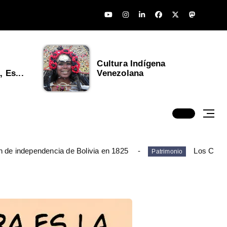
El Escudo de Venezuela y
su importancia ...
n de independencia de Bolivia en 1825
Los Chim
Patrimonio