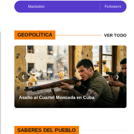
Mastodon
Followers
GEOPOLÍTICA
VER TODO
❮
❯
e
Asalto al Cuartel Moncada en Cuba
L
SABERES DEL PUEBLO