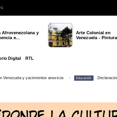
v1
olonial en
Cultura Indígena
la - Pintura, Es...
Venezolana
orio Digital
RTL
en Venezuela y yacimientos anoxicos
Declaració
Educación