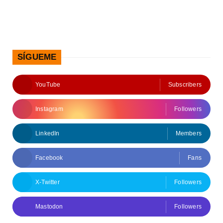
SÍGUEME
YouTube
Subscribers
Instagram
Followers
LinkedIn
Members
Facebook
Fans
X-Twitter
Followers
Mastodon
Followers