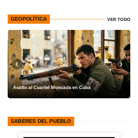
GEOPOLÍTICA
VER TODO
❮
❯
a
Asalto al Cuartel Moncada en Cuba
L
SABERES DEL PUEBLO