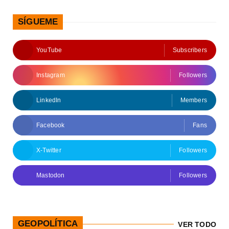
SÍGUEME
YouTube
Subscribers
Instagram
Followers
LinkedIn
Members
Facebook
Fans
X-Twitter
Followers
Mastodon
Followers
GEOPOLÍTICA
VER TODO