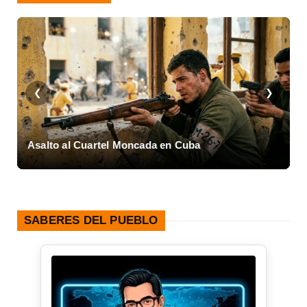
❮
❯
a
Asalto al Cuartel Moncada en Cuba
L
SABERES DEL PUEBLO