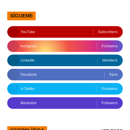
SÍGUEME
YouTube
Subscribers
Instagram
Followers
LinkedIn
Members
Facebook
Fans
X-Twitter
Followers
Mastodon
Followers