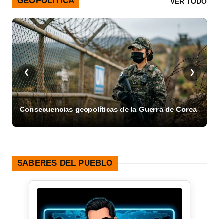
GEOPOLÍTICA
VER TODO
❮
❯
Consecuencias geopolíticas de la Guerra de Corea
A
SABERES DEL PUEBLO