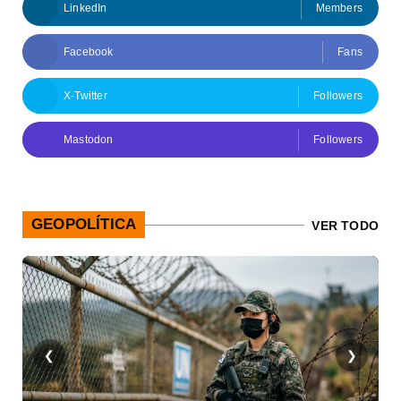
LinkedIn
Members
Facebook
Fans
X-Twitter
Followers
Mastodon
Followers
GEOPOLÍTICA
VER TODO
❮
❯