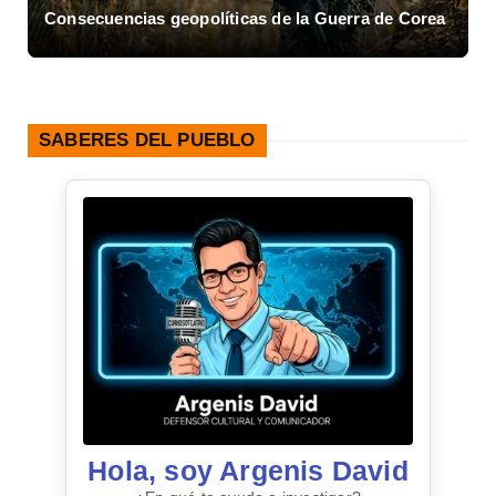
Consecuencias geopolíticas de la Guerra de Corea
A
SABERES DEL PUEBLO
Hola, soy Argenis David