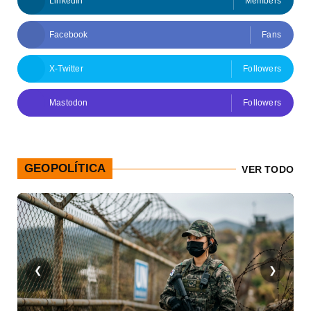
LinkedIn
Members
Facebook
Fans
X-Twitter
Followers
Mastodon
Followers
GEOPOLÍTICA
VER TODO
❮
❯