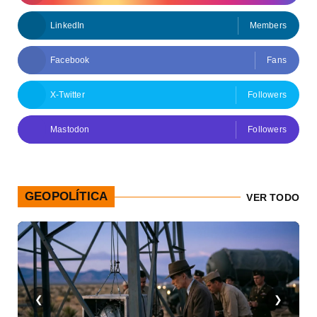
LinkedIn
Members
Facebook
Fans
X-Twitter
Followers
Mastodon
Followers
GEOPOLÍTICA
VER TODO
❮
❯