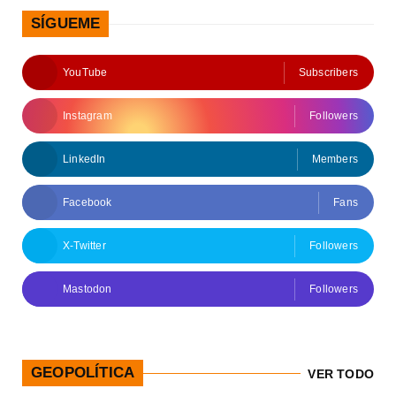
SÍGUEME
YouTube
Subscribers
Instagram
Followers
LinkedIn
Members
Facebook
Fans
X-Twitter
Followers
Mastodon
Followers
GEOPOLÍTICA
VER TODO