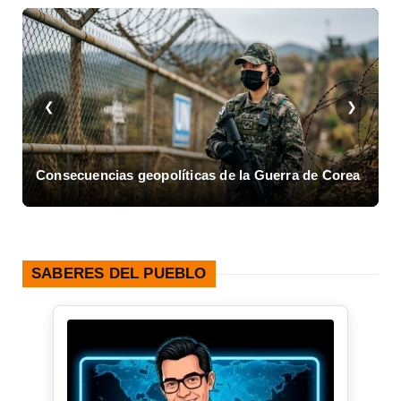
❮
❯
ea
Asalto al Cuartel Moncada en Cuba
SABERES DEL PUEBLO