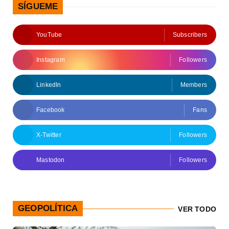
SÍGUEME
YouTube
Subscribers
Instagram
Followers
LinkedIn
Members
Facebook
Fans
X-Twitter
Followers
Mastodon
Followers
GEOPOLÍTICA
VER TODO