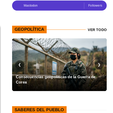
Mastodon
Followers
GEOPOLÍTICA
VER TODO
❮
❯
en
Consecuencias geopolíticas de la Guerra de
Corea
A
SABERES DEL PUEBLO