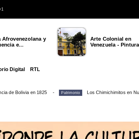
v1
a Afrovenezolana y
Arte Colonial en
uencia e...
Venezuela - Pintura,
orio Digital
RTL
cia de Bolivia en 1825
Los Chimichimitos en N
Patrimonio