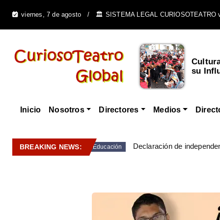
viernes, 7 de agosto
🏛️ SISTEMA LEGAL CURIOSOTEATRO 
Cultur
su Infl
Inicio
Nosotros
Directores
Medios
Direct
Declaración de independen
BREAKING NEWS:
Educación