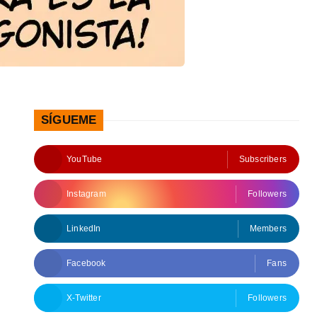
SÍGUEME
YouTube
Subscribers
Instagram
Followers
LinkedIn
Members
Facebook
Fans
X-Twitter
Followers