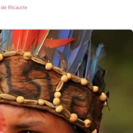
 de Ricaurte
Subasta de CITGO: Cronograma y Ofertas 
Delaware