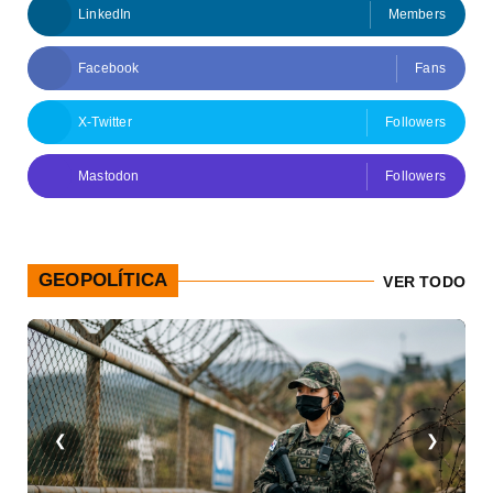
LinkedIn
Members
Facebook
Fans
X-Twitter
Followers
Mastodon
Followers
GEOPOLÍTICA
VER TODO
❮
❯