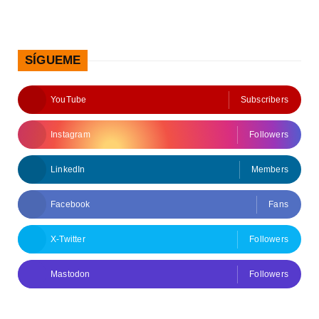
SÍGUEME
YouTube
Subscribers
Instagram
Followers
LinkedIn
Members
Facebook
Fans
X-Twitter
Followers
Mastodon
Followers