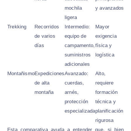
mochila
y avanzados
ligera
Trekking
Recorridos
Intermedio:
Mayor
de varios
equipo de
exigencia
días
campamento,
física y
suministros
logística
adicionales
Montañismo
Expediciones
Avanzado:
Alto,
de alta
cuerdas,
requiere
montaña
arnés,
formación
protección
técnica y
especializada
planificación
rigurosa
Esta comparativa ayuda a entender que, si bien