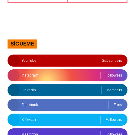
SÍGUEME
YouTube
Subscribers
Instagram
Followers
LinkedIn
Members
Facebook
Fans
X-Twitter
Followers
Mastodon
Followers